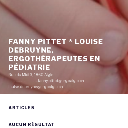
FANNY PITTET * LOUISE
DEBRUYNE,
ERGOTHÉRAPEUTES EN
PÉDIATRIE
Rue du Midi 3, 1860 Aigle
……………………….fanny.pittet@ergoaigle.ch———
louise.debruyne@ergoaigle.ch
ARTICLES
AUCUN RÉSULTAT